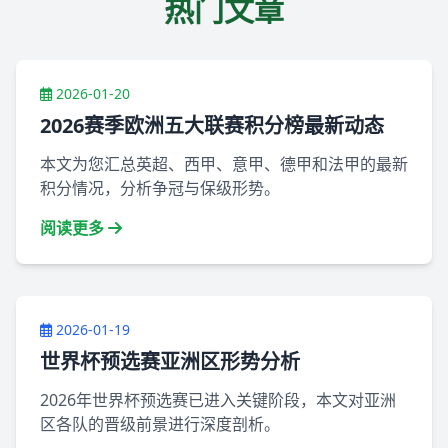
热门文章
2026-01-20
2026赛季欧洲五大联赛积分榜最新动态
本文为您汇总英超、西甲、意甲、德甲和法甲的最新
积分情况，分析争冠与保级形势。
阅读更多
2026-01-19
世界杯预选赛亚洲区形势分析
2026年世界杯预选赛已进入关键阶段，本文对亚洲
区各队的晋级前景进行深度剖析。