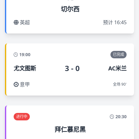
切尔西
英超
预计 16:45
19:00
已完成
3 - 0
尤文图斯
AC米兰
意甲
全场 90'
20:30
进行中
拜仁慕尼黑