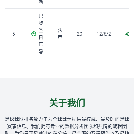
斯
巴
黎
圣
法
5
20
12/6/2
42
日
甲
耳
曼
关于我们
足球球队排名致力于为全球球迷提供最权威、最及时的足球
赛事信息。我们拥有专业的数据分析团队和热情的编辑团
队，为您呈现最精准的积分榜、最全面的赛程预告以及最精