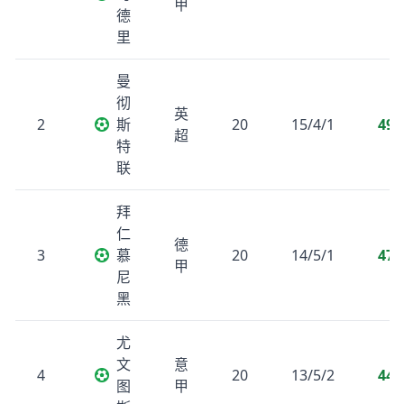
甲
德
里
曼
彻
英
2
斯
20
15/4/1
49
超
特
联
拜
仁
德
3
慕
20
14/5/1
47
甲
尼
黑
尤
文
意
4
20
13/5/2
44
图
甲